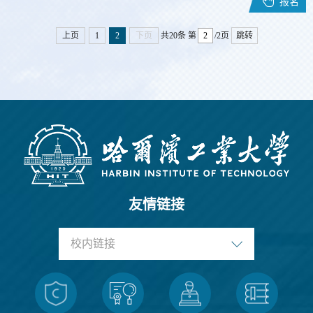
报名
上页
1
2
下页
共20条
第
/2页
跳转
友情链接
校内链接