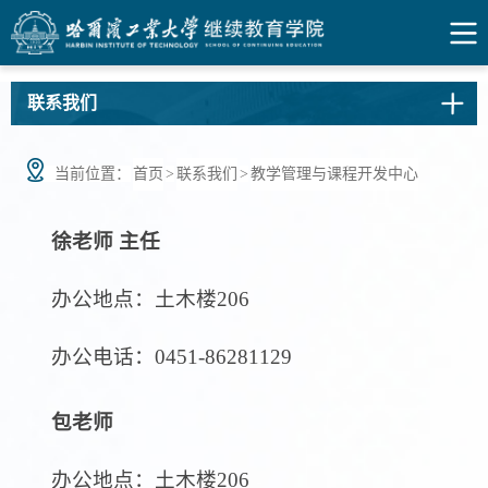
联系我们
当前位置：
首页
>
联系我们
>
教学管理与课程开发中心
徐老师 主任
办公地点：土木楼206
办公电话：0451-86281129
包老师
办公地点：土木楼
206