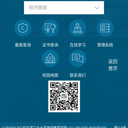
校内链接
备案查询
证书查询
在线学习
管理系统
返回
首页
校园地图
联系我们
COPYRIGHT 哈尔滨工业大学继续教育学院 ALL RIGHTS RESERVED.
黑ICP备