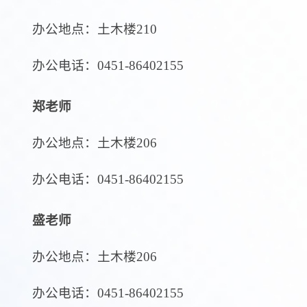
办公地点：土木楼
210
办公电话：0451-86402155
郑
老师
办公地点：土木楼
206
办公电话：0451-86402155
盛
老师
办公地点：土木楼
206
办公电话：0451-86402155