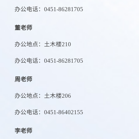
办公电话：0451-86281705
董
老师
办公地点：土木楼
210
办公电话：0451-86281705
周
老师
办公地点：土木楼
206
办公电话：0451-
86402155
李老师