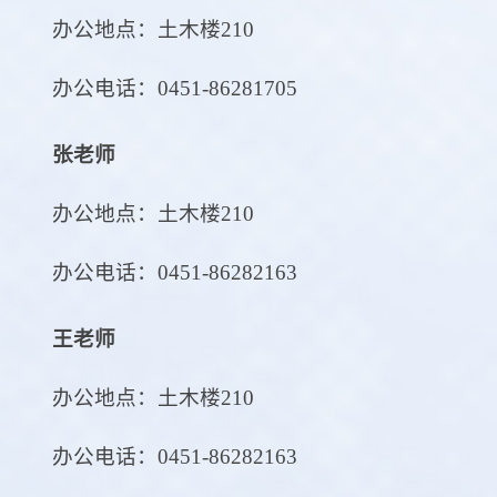
办公地点：土木楼
210
办公电话：0451-86281705
张
老师
办公地点：土木楼
210
办公电话：0451-86282163
王
老师
办公地点：土木楼210
办公电话：0451-86282163