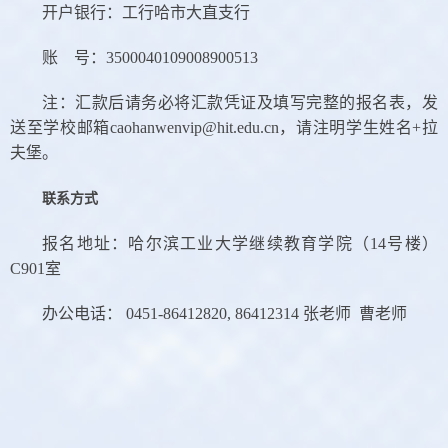
开户银行：工行哈市大直支行
账
号：
3500040109008900513
注：汇款后请务必将汇款凭证及填写完整的报名表，发
送至学校邮箱
caohanwenvip@hit.edu.cn
，请注明学生姓名
+
拉
夫堡。
联系方式
报名地址：哈尔滨工业大学继续教育学院（
14
号楼）
C901
室
办公电话：
0451-86412820, 86412314
张老师
曹老师