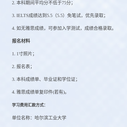
2.
本科期间平均分不低于
75
分；
3. IELTS
成绩达到
5.5
（
5.5
）免笔试，优先录取；
4.
如无雅思成绩，可参加入学测试，成绩合格录取。
报名材料
1. 1
寸照片；
2.
报名表；
3.
本科成绩单、毕业证和学位证；
4.
雅思成绩单复印件
(
若有
)
。
学习费用汇款方式：
单位名称：哈尔滨工业大学