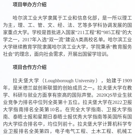
项目举办方介绍
哈尔滨工业大学隶属于工业和信息化部，是一所以理工
为主，理、工、管、文、经、法、艺等多学科协调发展的国
家重点大学。学校是首批进入国家“
211
工程”和“
985
工程”的大
学之一，
2017
年入选“双一流”建设
A
类高校名单。哈尔滨工业
大学继续教育学院隶属哈尔滨工业大学，学院秉承“教育服务
社会”的理念，面向社会需求，开展出国留学培训。
项目合作方介绍
拉夫堡大学（
Loughborough University
），始建于
1909
年，是米德兰兹创新联盟的创始成员之一。拉夫堡大学在教
学、科研与就业方面享有崇高的国际声誉。
2020QS
毕业生就
业竞争力排名中位列全英第十五位。拉夫堡大学在
2022
卫报
大学指南排名全英第
10
名。在完全大学指南、卫报大学指
南、泰晤士报和星期日泰晤士报优秀大学指南等英国所有国
内大学综合排名中，均位列前十。拉夫堡大学计算机科学专
业卫报排名全英第四，电子电气工程、土木工程、机械工