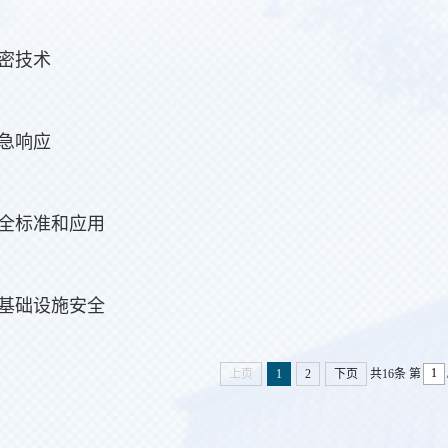
密技术
急响应
全标准和应用
基础设施安全
上页
1
2
下页
共16条
第