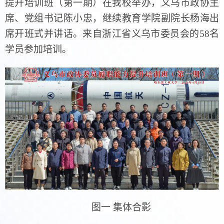
提升培训班
（
第一期
）
在我校举办，义乌市政协主
席、党组书记陈小忠
，
继续教育学院副院长杨海出
席开班式并讲话。来自浙江省义乌市委员会的
58
名
学员参加培训。
图一
集体合影